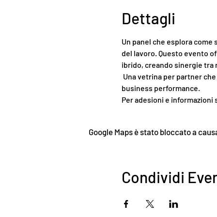
Dettagli
Un panel che esplora come so
del lavoro. Questo evento of
ibrido, creando sinergie tra
 Una vetrina per partner che vogliano salire a bordo e associarsi alla nostra visione dinamica ed etica delle nuove 
business performance.
Per adesioni e informazioni s
Google Maps è stato bloccato a causa 
Condividi Eve