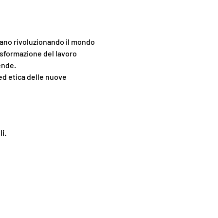
iano rivoluzionando il mondo 
asformazione del lavoro 
ende.
i.