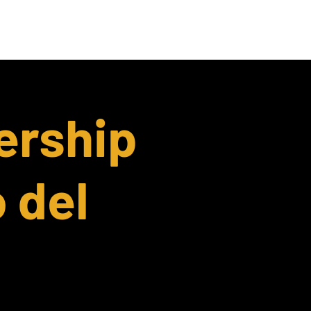
tuo evento
Eventi 2024
ership
o del