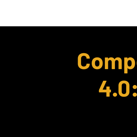
HOME
Chi Siamo
Compe
4.0: