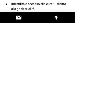
Infertilità e accesso alle cure: il diritto 
alla genitorialità
Salute riproduttiva, informazione e 
prevenzione della fertilità
Politiche familiari e sostegno alla 
natalità: modelli europei a confronto
Read More >
Condividi Evento
SOCIAL SUSTAINABILITY WEEK
partecipa@socialsustainabilityweek.it