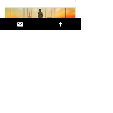
ReWorld Prize. Il primo
premio europeo dedicato
alla sostenibilità sociale
mer 04 dic
Dettagli
Dettagli