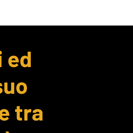
tuo evento
Eventi 2024
i ed
suo
e tra