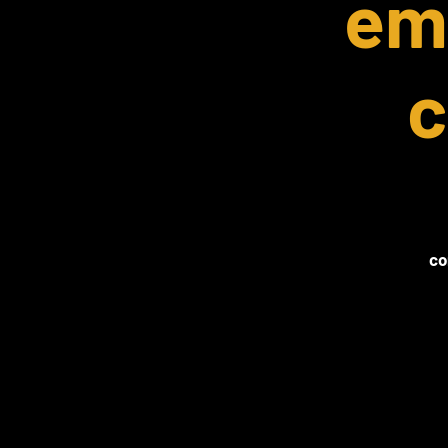
emo
c
co