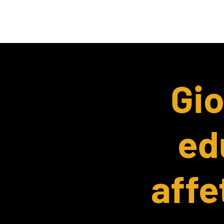
HOME
Chi Siamo
Gio
ed
affe