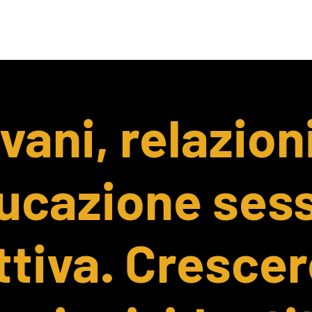
Missione
Eventi 2025
Partecipa con il 
vani, relazion
ucazione ses
ttiva. Crescer