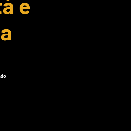
tà e
za
e
ndo